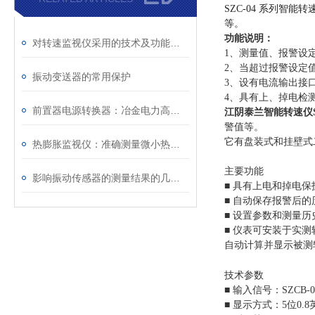
SZC-04 系列
等。
功能说明：
对转速监视仪采用的技术及功能说明
1、测量值、报警设
2、当超过报警设定
振动变送器的常用保护
3、设有电流输出接
4、具有上、掉电检
前置器电源转换器：冶金电力高温工况下稳定工作的电源信号转换装置
江阴泰兰智能转速仪SZ
警值等。
它有盘装式和挂壁式
热膨胀监视仪：准确测量微小热膨胀差异，助力工业生产质量控制
主要功能
影响振动传感器的测量结果的几种情况？
■ 具有上电和掉电保
■ 自动保存报警后
■ 设置参数和测量
■ 仪表可安装于实
自动计算并显示被测
技术参数
■ 输入信号：SZCB
■ 显示方式：5位0.