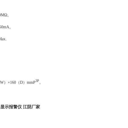
0MΩ。
，50mA。
ax.
。
3
P
）×160（D）mmP
。
数字显示报警仪 江阴厂家