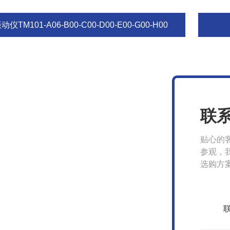
动仪TM101-A06-B00-C00-D00-E00-G00-H00
联
贴心的
参观，
选购方