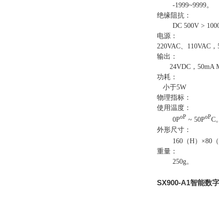
-1999~9999。
绝缘阻抗：
DC 500V > 100
电源：
220VAC、110VAC
输出：
24VDC，50mA M
功耗：
小于5W
物理指标：
使用温度：
o
P
o
P
0P
~ 50P
C
外形尺寸：
160（H）×80（W
重量：
250g。
SX900-A1智能