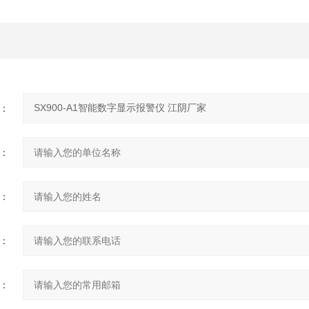
：
：
：
：
：