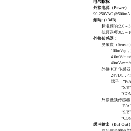
电气指标
外接电源（Power）
90-250VAC @500m
频响: (±3dB)
标准频响:2.0～3.
低频选项:0.5～10
外接传感器：
灵敏度（Senso
100mV/
4.0mV/
40mV/m
外接 ICP 传感
24VDC，
端子：“P
“S/
“C
外接低频传感器
“P/
“S/
“C
缓冲输出（Buf Out
原始信号的隔离