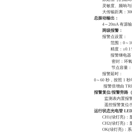
灵敏度、频响与
大传输距离：30
总振动输出：
4～20mA 有源
两级报警：
报警点设置：
范围：0～1
精度：±0.
报警继电器（A
密封：环
节点容量：1
报警延时：
0～60 秒，按照 1 
报警倍增由 TRI
报警复位
/
报警旁路
监测表内置报
遥控报警复位/
运行状态光电管
LE
CH1(绿灯亮)：
CH2(绿灯亮)：
OK(绿灯亮)