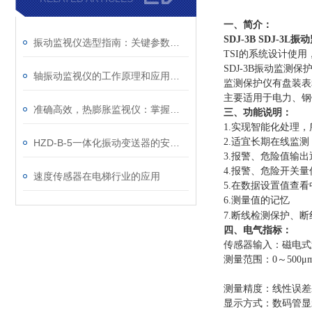
一、简介：
SDJ-3B SDJ-3L
振动监视仪选型指南：关键参数与不同工况的适配原则解析
TSI的系统设计使
SDJ-3B振动监测
轴振动监视仪的工作原理和应用场景
监测保护仪有盘装表
主要适用于电力、钢
准确高效，热膨胀监视仪：掌握材料热膨胀数据，优化设计与维护策略
三、功能说明：
1.实现智能化处理
2.适宜长期在线监
HZD-B-5一体化振动变送器的安装步骤
3.报警、危险值输
4.报警、危险开关
速度传感器在电梯行业的应用
5.在数据设置值查看
6.测量值的记忆
7.断线检测保护、断
四、电气指标：
传感器输入：磁电式
测量范围：0～500μm
测量精度：线性误差≤
显示方式：数码管显