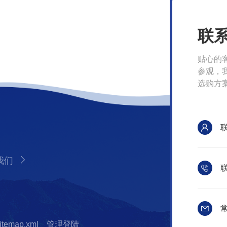
联
贴心的
参观，
选购方
我们
联
常
itemap.xml
管理登陆