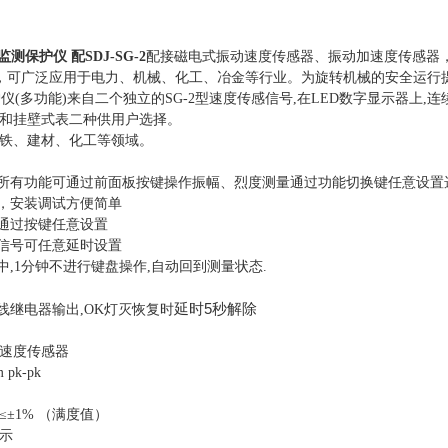
振动监测保护仪 配SDJ-SG-2
配接磁电式振动速度传感器、振动加速度传感器
用，可广泛应用于电力、机械、化工、冶金等行业。为旋转机械的安全运行
保护仪(多功能)来自二个独立的SG-2型速度传感信号,在LED数字显示器上
和挂壁式表二种供用户选择。
铁、建材、化工等领域。
，所有功能可通过前面板按键操作振幅、烈度测量通过功能切换键任意设置
测，安装调试方便简单
出通过按键任意设置
量信号可任意延时设置
中,1分钟不进行键盘操作,自动回到测量状态.
延时5秒解除
线继电器输出,OK灯灭恢复时
速度传感器
 pk-pk
±1% （满度值）
示