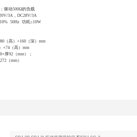
；驱动500Ω的负载
V/3A，DC28V/3A
0% 50Hz 功耗≤10W
80（高）×160（深）mm
）×74（高）mm
40×厚92（mm）；
272（mm）