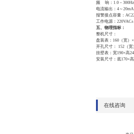
频 响：1.0－300Hz
电流输出：4～20mA
报警接点容量：AC220
工作电源：220VAC±1
五、物理指标：
整机尺寸：
盘装表：160（宽）×
开孔尺寸： 152（宽
挂壁表：宽190×高2
安装尺寸：底170×高
在线咨询