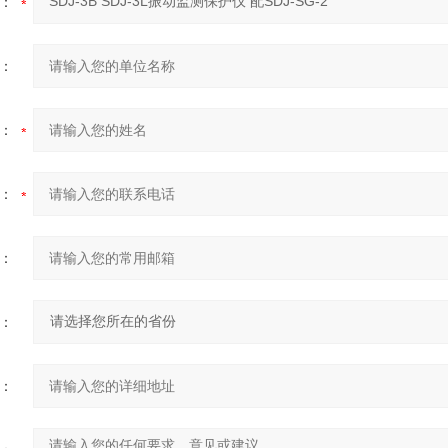
：
：
：
：
：
：
：