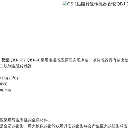
套QBJ-3C2 QBJ-3C
采用电磁感应原理实现测速。该传感器具有输出
二线制磁阻传感器。
0Ω(25℃)
85℃
r/min
应采用导磁率强的金属材料。
是合适的齿形。用大模数的齿轮或用其它的齿形将会产生巨大的波形畸变