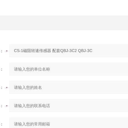
：
：
：
：
：