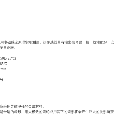
采用电磁感应原理实现测速。该传感器具有输出信号强，抗干扰性能好，
测量正转。
0Ω(25℃)
85℃
min
号
应采用导磁率强的金属材料。
是合适的齿形。用大模数的齿轮或用其它的齿形将会产生巨大的波形畸变