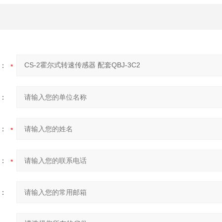
：
：
：
：
：