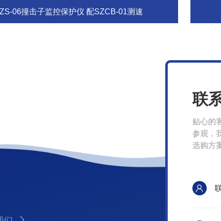
ZS-06撞击子监控保护仪 配SZCB-01测速
联
贴心的
参观，
选购方
我们