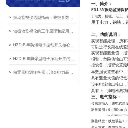
一、简介：
SDJ-3N振动监测
于电力、机械、化工、
振动监视仪选型指南：关键参数与不同工况的适配原则解析
用于电力，钢铁，
轴振动监视仪的工作原理和应用场景
二、功能说明：
实现智能处理，所有
HZD-B-III防爆电子振动开关核心技术解析：如何通过高灵敏度传感实现爆炸性环境中的设备振动监测？
可以进行长期在线监
实现智能测量值、报
HZD-B-III防爆型电子振动开关的振动原理及受力需要注意什么？
报警，危险值输出可
控设备，报警设置延
再数据设置查看中，
前置器电源转换器：冶金电力高温工况下稳定工作的电源信号转换装置
具有测量大值的记忆
设有电流输出接口，
具有上、掉电检测功
三、电气指标：
传感器输入：磁电式速
测量范围：0～200μm pk-
0
～20mm/s rms
测量精度：线性误差≤±1
显示方式：数码管显示