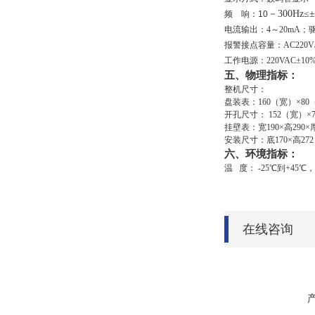
－300Hz
≤
频 响：10
电流输出：4～20mA；驱
报警接点容量：
AC220V
工作电源：220VAC±10%
五、物理指标：
整机尺寸：
盘装表：160（宽）×80
开孔尺寸： 152（宽）×
挂壁表：宽190×高290×
安装尺寸：底170×高27
六、环境指标：
温 度： -25
℃
到+45
℃
，
在线咨询