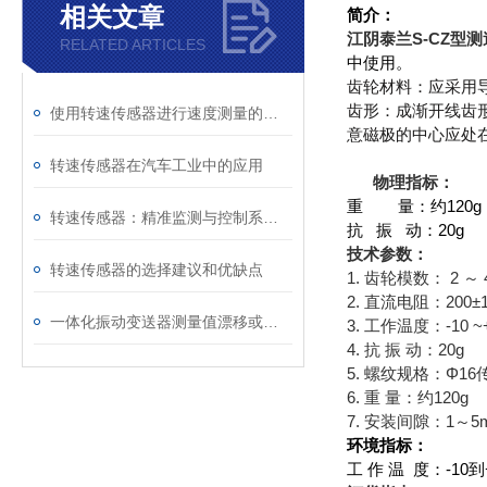
相关文章
简介：
江阴泰兰S-CZ型
RELATED ARTICLES
中使用。
齿轮材料：应采用
齿形：成渐开线齿
使用转速传感器进行速度测量的步骤
意磁极的中心应处
转速传感器在汽车工业中的应用
物理指标：
重 量：约120g
转速传感器：精准监测与控制系统的关键组件
抗 振 动：20g
技术参数：
转速传感器的选择建议和优缺点
1. 齿轮模数： 2 ～ 
2. 直流电阻：200±1
一体化振动变送器测量值漂移或者不稳定时的处理方法
3. 工作温度：-10 ~
4. 抗 振 动：20g
5. 螺纹规格：Φ16
6. 重 量：约120g
7. 安装间隙：1～5
环境指标：
工 作 温 度：-10到+