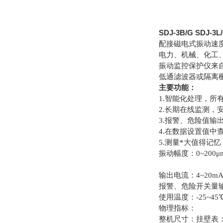
SDJ-3B/G SDJ
配接磁电式振动速
电力、机械、化工
振动监控保护仪来
低通滤波器或隔离
主要功能：
1.智能化处理，所
2.长期在线监测，
3.报警、危险值输
4.在数据设置值中
5.测量*大值得记忆
振动幅度：0~200μ
输出电流：4~20m
报警、危险开关量输出
使用温度：-25~45
物理指标：
整机尺寸：挂壁表：宽