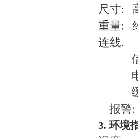
尺寸: 
重量: 约
连线.
信号: 4-
电源: 
缓冲输
报警: 警
3. 环境