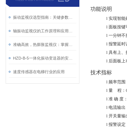
功能说明
振动监视仪选型指南：关键参数与不同工况的适配原则解析
l
实现智能
l
面板按键
轴振动监视仪的工作原理和应用场景
l
一分钟不
l
报警延时
准确高效，热膨胀监视仪：掌握材料热膨胀数据，优化设计与维护策略
l
具有上、
HZD-B-5一体化振动变送器的安装步骤
l
后面板上
速度传感器在电梯行业的应用
技术指标
l
频率范围
l
量
程：
l
准 确 度
l
电流输出
l
开关量输
l
报警设定