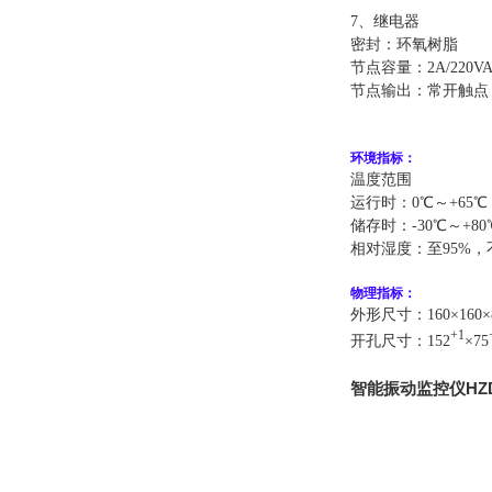
7、继电器
密封：环氧树脂
节点容量：2A/220VA
节点输出：常开触点
环境指标：
温度范围
运行时：0℃～+65℃
储存时：-30℃～+80
相对湿度：至95%，
物理指标：
外形尺寸：160×160×
+1
开孔尺寸：152
×75
智能振动监控仪HZD-L