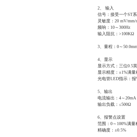
2、 输入
信号：接受一个ST
灵敏度：20 mV/mm/
频响：10～300Hz
输入阻抗：>100KΩ
3、量程：0～50.0mm
4、显示
显示方式：三位0.5
显示精度：±1%满量
光电管LED指示：报
5、输出
电流输出：4～20mA
输出负载：≤500Ω
6、报警点设置
范围：0～100%满量
精确度：±0.5%