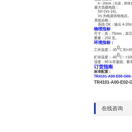
4
－
20mA
（无源，双线
最大负载电阻：
50
×
(Vs-16)
。
Vs
为电源供电电压。
系统自检：
系统
OK
：输出
4-20
物理指标
尺寸：高：
75mm
，其
重量：
250
克。
环境指标：
0
工作温度：
-35
C
到
+6
0
贮存温度：
-40
C~ +10
湿度：
95
％非凝固。要
订货指南
标准配置：
TR4101-A00-E00-G00
TR4101-A00-E
在线咨询