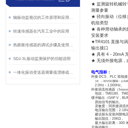
★ 监测旋转机械转
测量参量
★ 径向振动（位移
轴振动监视仪的工作原理和应用场景
机组类型
★ 各种滑动轴承
转速传感器在汽车工业中的应用
安装要求
★
TR4101 直
热膨胀传感器的调试步骤及使用中应注意的事项
输出接口
★ 具有 4－20m
SDJ-3L振动监测保护的功能说明
★ 无须外接电源，由
一体化振动变送器测量值漂移或者不稳定时的处理方法
电气指标：
外接
DCS
、
PLC
双线接
16
－
30VDC
频响：
(
±
3d
2.0Hz
－
1,000Hz
。
外接涡流传感器（
Sensor
包括：
TM0180
、
TM
缓冲输出（
GAP V
，
BU
原始信号的输出。
灵敏度：同所接涡流
电压输出范围：
2-18
建议探头安装间隙电
输出阻抗：
20KΩ
。
最大输出距离：
300
总振动输出：