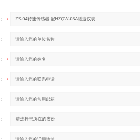
：
：
：
：
：
：
：