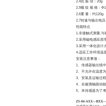
2.4抗 振 动：20g
2.5螺 纹 规 格：
2.6重 量：约120g
2.7转速与输出电
性能特点
1.非接触式测量,
2.采用磁电感应原
3.采用一体化设计
4.适应工作环境温
安装注意事项：
1、传感器输出线
2、不允许在温度
3、安装及运输过
4、在被测轴跳动
5、本传感器为了
ZS-04-
AXX—
BXX