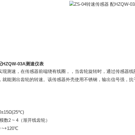
配HZQW-03A测速仪表
实现测速，在传感器前端绕有线圈，，当齿轮旋转时，通过传感器线
，就能测出齿轮的转速。该传感器外壳使用不锈钢，输出信号强，抗
±15Ω(25℃)
模数2 ~ 4（渐开线齿轮）
 ~+120℃