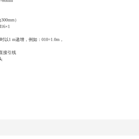
60mm
300mm）
16×1
以1 m递增，例如：010=1.0m，
-直接引线
头