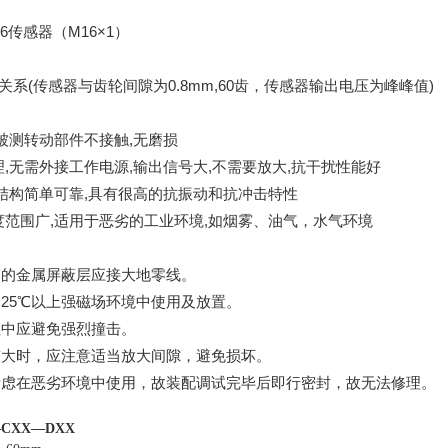
Φ16传感器（M16×1）
压关系(传感器与齿轮间隙为0.8mm,60齿，传感器输出电压为峰峰值)
与被测转动部件不接触,无磨损
理,无需外接工作电源,输出信号大,不需要放大,抗干扰性能好
,结构简单可靠,具有很高的抗振动和抗冲击特性
度范围广,适用于恶劣的工业环境,如烟雾、油气，水气环境
中的金属屏蔽层应接大地零线。
为25℃以上强磁场环境中使用及放置。
程中应避免强烈撞击。
较大时，应注意适当放大间隙，避免损坏。
考虑在恶劣环境中使用，故装配调试完毕后即行密封，故无法修理。
—
CXX
—DXX