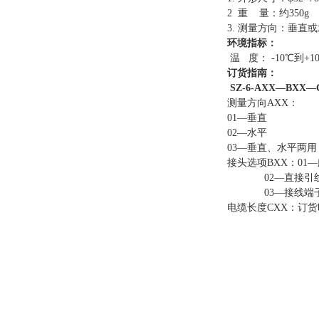
2 重 量：约350g
3. 测量方向：垂直
环境指标
：
温 度： -10℃到+1
订货指南：
SZ-6-AXX—BXX—
测量方向
AXX：
01—垂直
02—水平
03—垂直、水平两用
接头选项BXX：01
02—直接引
03—接线端
电缆长度CXX：订货时