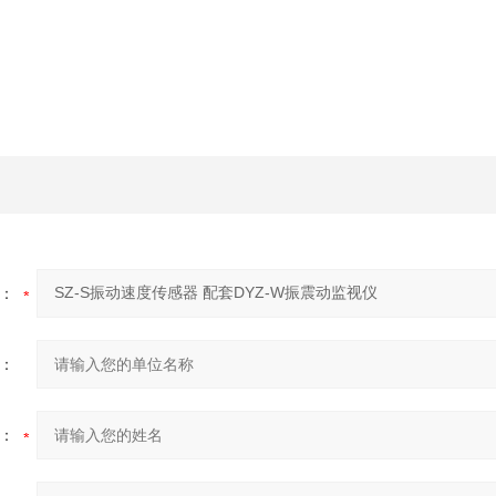
：
：
：