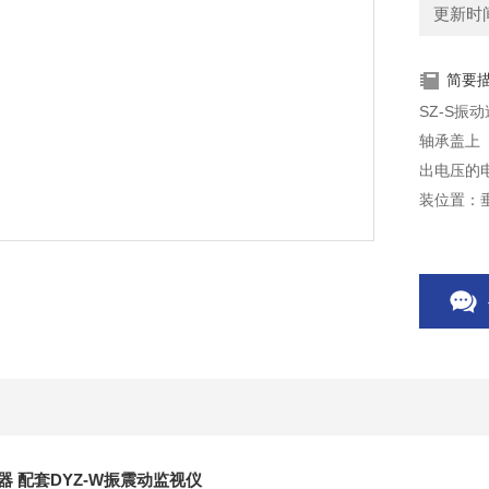
更新时间：
简要
SZ-S振
轴承盖上
出电压的
装位置：垂
器 配套DYZ-W振震动监视仪