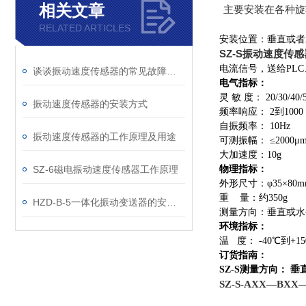
相关文章
主要安装在各种旋
RELATED ARTICLES
安装位置：垂直或者
SZ-S振动速度传感
电流信号，送给PLC
谈谈振动速度传感器的常见故障及解决方法
电气指标：
灵 敏 度： 20/30/40/
振动速度传感器的安装方式
频率响应： 2到1000 
自振频率： 10Hz
振动速度传感器的工作原理及用途
可测振幅： ≤2000μm(
大加速度：
SZ-6磁电振动速度传感器工作原理
物理指标：
外形尺寸：φ35×80m
重 量：约350g
HZD-B-5一体化振动变送器的安装及使用注意事项
测量方向：垂直或水
环境指标：
温 度： -40℃到+1
订货指南：
SZ-S
测量方向： 垂
SZ-S-AXX—BXX