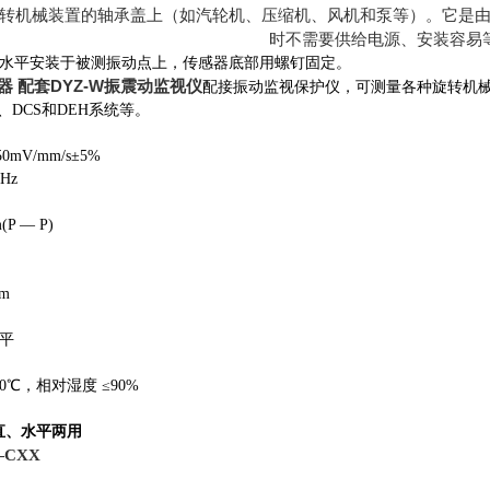
转机械装置的轴承盖上（如汽轮机、压缩机、风机和泵等）。它是
时不需要供给电源、安装容易
水平安装于被测振动点上，传感器底部用螺钉固定。
器 配套DYZ-W振震动监视仪
配接振动监视保护仪，可测量各种旋转机械
、DCS和DEH系统等。
50mV/mm/s±5%
Hz
P — P)
10g
m
平
50℃，相对湿度 ≤90%
直、水平两用
—CXX