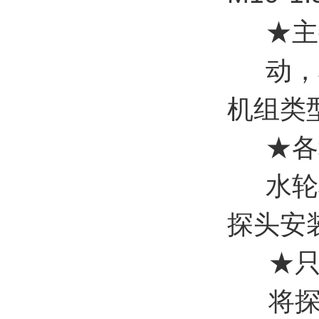
★主
动，
机组类
★各
水轮
探头安
★只
将