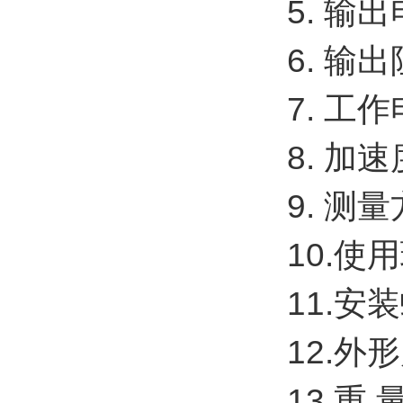
5. 输
6. 输
7. 工
8. 加速
9. 测
10.使
11.安
12.外
13.重 量