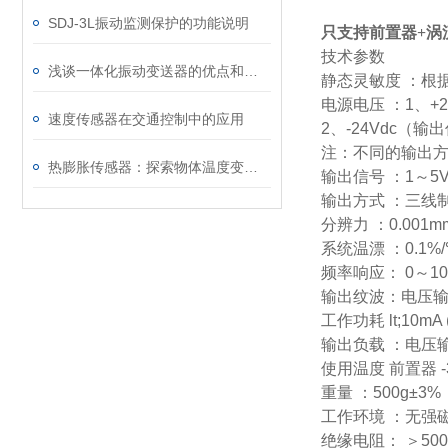
SDJ-3L振动监测保护的功能说明
只支持前置器+涡
技术参数
浅谈一体化振动变送器的优点和缺点
静态灵敏度
：根
电源电压
：
1
、
+
速度传感器在交通控制中的应用
2
、
-24Vdc
（输出
注：不同的输出
热膨胀传感器：探索物体温度变化的神奇利器
输出信号
：
1
～
5
输出方式
：三线
分辨力
：
0.001m
系统温漂
：
0.1%/
频率响应：
0
～
10
输出纹波：电压
工作功耗
lt;10mA 
输出负载
：电压
使用温度
前置器
-
重量
：
500g±3%
工作环境
：无强
绝缘电阻：
＞
50