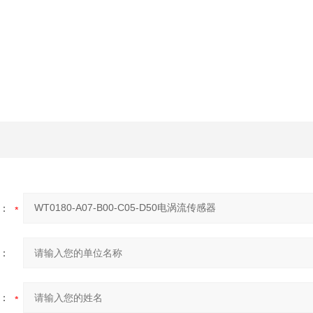
：
：
：