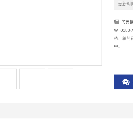
更新时间：
简要
WT0180-A07
移、轴的
中。