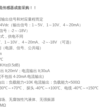
流传感器成套采购！！
据输出信号和对应量程而定
24Vdc
（输出信号：
1
～
5V
、
1
～
10V
、
4
～
20mA
）
信号：
-2
～
-18V
）
方式，供电不同
V
、
1
～
10V
、
4
～
20mA
、
-2
～
-18V
（可选）
制（电源、信号、公共端）
m
℃
KHz(0.5dB)
输出
lt;20mV
；电流输出
lt;30uA
(
不包括
4-20mA
电流输出
)
输出：负载能力
<10K
电流输出：负载能力
<500Ω
30
℃～
+70
℃
、探头
-40
℃～
+100
℃、电缆
-40
℃～
+150
℃
磁场、无腐蚀性汽液体、无强振源
0MΩ