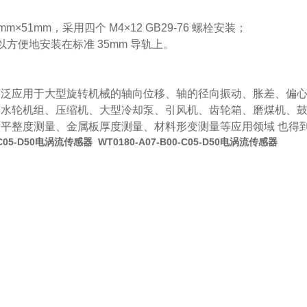
mm×51mm
，采用四个
M4×12 GB29-76
螺栓安装；
以方便地安装在标准
35mm
导轨上。
广泛应用于大型旋转机械的轴向位移、轴的径向振动、胀差、偏
、水轮机组、压缩
机、大型冷却泵、引风机、齿轮箱、磨煤机、
不平整度测量、金属板厚度测量、材料形变测量等应用领域
也得
0-C05-D50电涡流传感器
WT0180-A07-B00-C05-D50电涡流传感器