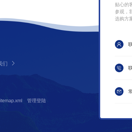
贴心的
参观，
选购方
我们
联
常
itemap.xml
管理登陆